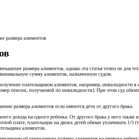
е размера алиментов
ов
еньшение размера алиментов, однако эта статья точно не для тех
 минимальную сумму алиментов, назначенную судом.
олучение плательщиком алиментов, например, инвалидности в св
ример пенсии, получаемой по инвалидности). При этом суд обяз
ение размера алиментов если имеются дети от другого брака.
его дохода на одного ребенка. От другого брака у него также и
ной плате, плательщик на двоих детей обязан уплачивать 1/3 (то
лательщика алиментов.
явлением об уменьшении размера алиментов на первого ребенка с 