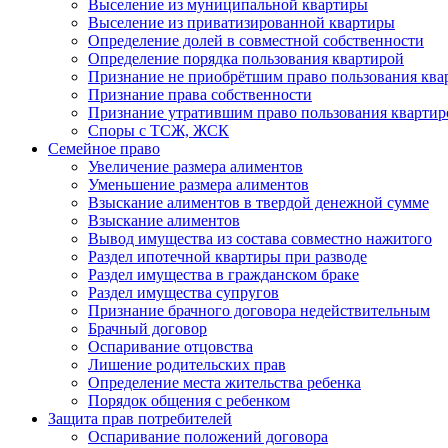
Выселение из муниципальной квартиры
Выселение из приватизированной квартиры
Определение долей в совместной собственности
Определение порядка пользования квартирой
Признание не приобрётшим право пользования ква
Признание права собственности
Признание утратившим право пользования квартир
Споры с ТСЖ, ЖСК
Семейное право
Увеличение размера алиментов
Уменьшение размера алиментов
Взыскание алиментов в твердой денежной сумме
Взыскание алиментов
Вывод имущества из состава совместно нажитого
Раздел ипотечной квартиры при разводе
Раздел имущества в гражданском браке
Раздел имущества супругов
Признание брачного договора недействительным
Брачный договор
Оспаривание отцовства
Лишение родительских прав
Определение места жительства ребенка
Порядок общения с ребенком
Защита прав потребителей
Оспаривание положений договора