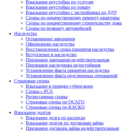
Взыскание неустойки по услугам
Взыскание неустойки по товару
Взыскание неустойки с застройщика по ДДУ
Споры по некачественному ремонту квартиры
Споры по некачественному строительству дома
Споры по возврату автомобилей
Наследство
Оспаривание завещания
Оформление наследства
Восстановления срока принятия наследства
Вступление в наследство
Признание завещания недействительным
Признание наследника недостойным
Установление факта принятия наследства
Установление факта родственных отношений
Страховые споры
Взыскание в порядке суброгации
Споры с РСА
Регрессивные споры
Страховые споры по ОСАГО
Страховые споры по КАСКО
Взыскание долгов
Взыскание долга по расписке
Взыскание долгов по договорам займа
Признание договора займа недействительным