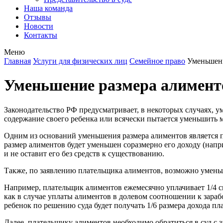
Наша команда
Отзывы
Новости
Контакты
Меню
Главная
Услуги для физических лиц
Семейное право
Уменьшени
Уменьшение размера алимент
Законодательство РФ предусматривает, в некоторых случаях, ум
содержание своего ребенка или всячески пытается уменьшить
Одним из оснований уменьшения размера алиментов является п
размер алиментов будет уменьшен соразмерно его доходу (нап
и не оставит его без средств к существованию.
Также, по заявлению плательщика алиментов, возможно уменьш
Например, плательщик алиментов ежемесячно уплачивает 1/4 сво
как в случае уплаты алиментов в долевом соотношении к заработ
ребенок по решению суда будет получать 1/6 размера дохода п
Далее, плательщику алиментов необходимо обратиться в суд с за