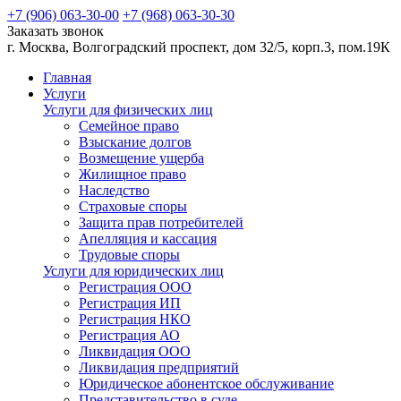
+7 (906)
063-30-00
+7 (968)
063-30-30
Заказать звонок
г. Москва, Волгоградский проспект, дом 32/5, корп.3, пом.19К
Главная
Услуги
Услуги для физических лиц
Семейное право
Взыскание долгов
Возмещение ущерба
Жилищное право
Наследство
Страховые споры
Защита прав потребителей
Апелляция и кассация
Трудовые споры
Услуги для юридических лиц
Регистрация ООО
Регистрация ИП
Регистрация НКО
Регистрация АО
Ликвидация ООО
Ликвидация предприятий
Юридическое абонентское обслуживание
Представительство в суде