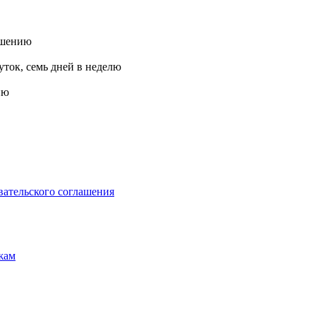
ашению
ток, семь дней в неделю
ию
вательского соглашения
жам