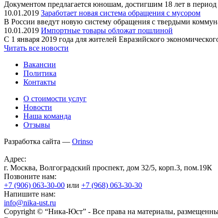
Документом предлагается юношам, достигшим 18 лет в период о
10.01.2019
Заработает новая система обращения с мусором
В России введут новую систему обращения с твердыми коммуна
10.01.2019
Импортные товары обложат пошлиной
С 1 января 2019 года для жителей Евразийского экономическог
Читать все новости
Вакансии
Политика
Контакты
О стоимости услуг
Новости
Наша команда
Отзывы
Разработка сайта —
Orinso
Адрес:
г. Москва, Волгоградский проспект, дом 32/5, корп.3, пом.19К
Позвоните нам:
+7 (906)
063-30-00
или
+7 (968)
063-30-30
Напишите нам:
info@nika-ust.ru
Copyright © “Ника-Юст” - Все права на материалы, размещенны