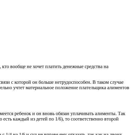
, кто вообще не хочет платить денежные средства на
язи с которой он больше нетрудоспособен. В таком случае
ательно учтет материальное положение плательщика алиментов
меется ребенок и он вновь обязан уплачивать алименты. Так
 есть каждый из детей по 1/6), то соответственно второй
1/4 на 1/6 и суд не вправе ему отказать, так как на двоих