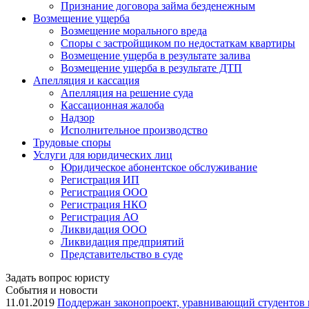
Признание договора займа безденежным
Возмещение ущерба
Возмещение морального вреда
Споры с застройщиком по недостаткам квартиры
Возмещение ущерба в результате залива
Возмещение ущерба в результате ДТП
Апелляция и кассация
Апелляция на решение суда
Кассационная жалоба
Надзор
Исполнительное производство
Трудовые споры
Услуги для юридических лиц
Юридическое абонентское обслуживание
Регистрация ИП
Регистрация ООО
Регистрация НКО
Регистрация АО
Ликвидация ООО
Ликвидация предприятий
Представительство в суде
Задать вопрос юристу
События и новости
11.01.2019
Поддержан законопроект, уравнивающий студентов в