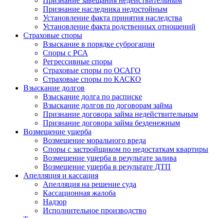
Признание завещания недействительным
Признание наследника недостойным
Установление факта принятия наследства
Установление факта родственных отношений
Страховые споры
Взыскание в порядке суброгации
Споры с РСА
Регрессивные споры
Страховые споры по ОСАГО
Страховые споры по КАСКО
Взыскание долгов
Взыскание долга по расписке
Взыскание долгов по договорам займа
Признание договора займа недействительным
Признание договора займа безденежным
Возмещение ущерба
Возмещение морального вреда
Споры с застройщиком по недостаткам квартиры
Возмещение ущерба в результате залива
Возмещение ущерба в результате ДТП
Апелляция и кассация
Апелляция на решение суда
Кассационная жалоба
Надзор
Исполнительное производство