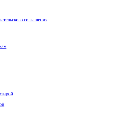
вательского соглашения
жам
ртирой
ой