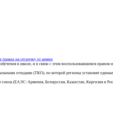
 правах на отсрочку от армии
бучения в школе, и в связи с этим воспользовавшимся правом на
льными отходами (ТКО), по которой регионы установят единые т
о союза (ЕАЭС: Армения, Белоруссия, Казахстан, Киргизия и Ро