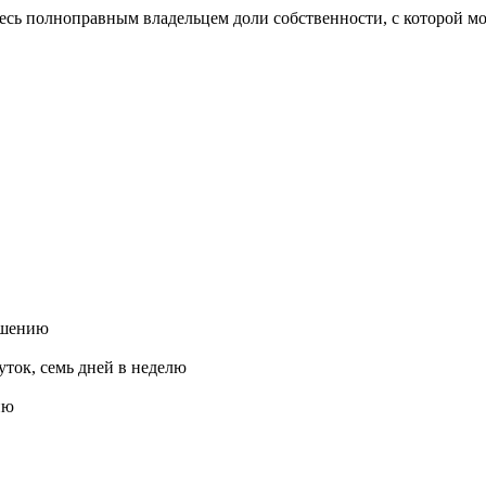
тесь полноправным владельцем доли собственности, с которой м
ашению
ток, семь дней в неделю
ию