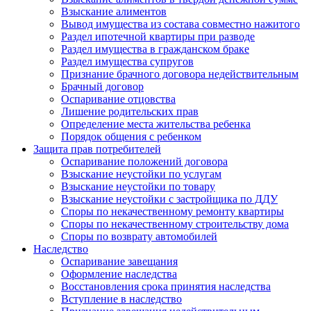
Взыскание алиментов
Вывод имущества из состава совместно нажитого
Раздел ипотечной квартиры при разводе
Раздел имущества в гражданском браке
Раздел имущества супругов
Признание брачного договора недействительным
Брачный договор
Оспаривание отцовства
Лишение родительских прав
Определение места жительства ребенка
Порядок общения с ребенком
Защита прав потребителей
Оспаривание положений договора
Взыскание неустойки по услугам
Взыскание неустойки по товару
Взыскание неустойки с застройщика по ДДУ
Споры по некачественному ремонту квартиры
Споры по некачественному строительству дома
Споры по возврату автомобилей
Наследство
Оспаривание завещания
Оформление наследства
Восстановления срока принятия наследства
Вступление в наследство