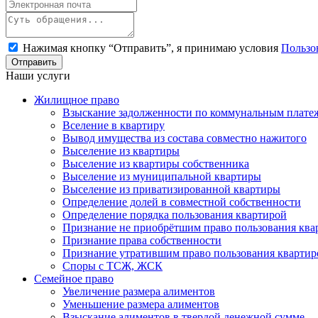
Нажимая кнопку “Отправить”, я принимаю условия
Пользо
Наши услуги
Жилищное право
Взыскание задолженности по коммунальным плате
Вселение в квартиру
Вывод имущества из состава совместно нажитого
Выселение из квартиры
Выселение из квартиры собственника
Выселение из муниципальной квартиры
Выселение из приватизированной квартиры
Определение долей в совместной собственности
Определение порядка пользования квартирой
Признание не приобрётшим право пользования ква
Признание права собственности
Признание утратившим право пользования квартир
Споры с ТСЖ, ЖСК
Семейное право
Увеличение размера алиментов
Уменьшение размера алиментов
Взыскание алиментов в твердой денежной сумме