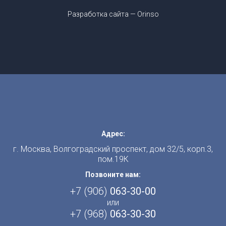
Разработка сайта —
Orinso
Адрес:
г. Москва, Волгоградский проспект, дом 32/5, корп.3,
пом.19К
Позвоните нам:
+7 (906)
063-30-00
или
+7 (968)
063-30-30