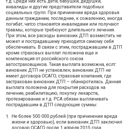
т.д. Среди них есть дети, бабушки, дедушки,
инвалиды и другие представители подобных
социальных групп. При причинении вреда здоровья
данным гражданам, последние, к сожалению, иногда
погибат, чатсо становятся инвалидами или получают
травмы, которые требюуют длительного лечения.
При этом, все расходы виновник ДТП возместить не
может и пострадавшему приходится самому себя
обеспечивать. В связи с этим, постраджавшим в ДТП
кроме страховых выплат положена еще и
компенсация от российского союза
автостраховщиков. Такая выплата возможна, еслт:
виновник ДТП не установлен; виновник ДТП не
имеет договора ОСАГО; страховая компания, где
застрахован виновник ДТП – обанкротилась. Данная
выплата положена для покрытия расходов на
лечение, реабилитацию, покупку лекарств,
протезирование и т.д. РСА обязан выплачивать
пострадавшим в ДТП следующие суммы:
Не более 500 000 рублей (при причинении вреда
жизни и здоровью), если виновник ДТП заключил
договор ОСАГО после 1 апреля 2015 года.