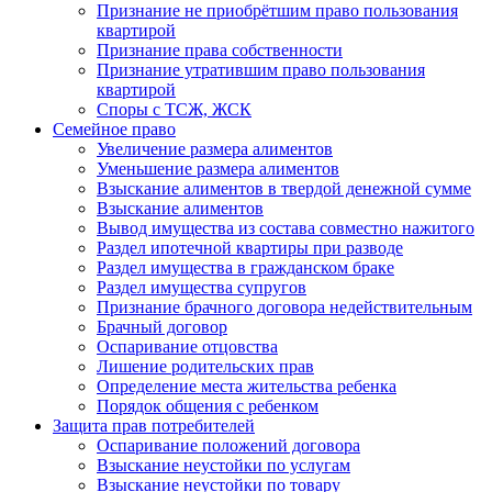
Признание не приобрётшим право пользования
квартирой
Признание права собственности
Признание утратившим право пользования
квартирой
Споры с ТСЖ, ЖСК
Семейное право
Увеличение размера алиментов
Уменьшение размера алиментов
Взыскание алиментов в твердой денежной сумме
Взыскание алиментов
Вывод имущества из состава совместно нажитого
Раздел ипотечной квартиры при разводе
Раздел имущества в гражданском браке
Раздел имущества супругов
Признание брачного договора недействительным
Брачный договор
Оспаривание отцовства
Лишение родительских прав
Определение места жительства ребенка
Порядок общения с ребенком
Защита прав потребителей
Оспаривание положений договора
Взыскание неустойки по услугам
Взыскание неустойки по товару